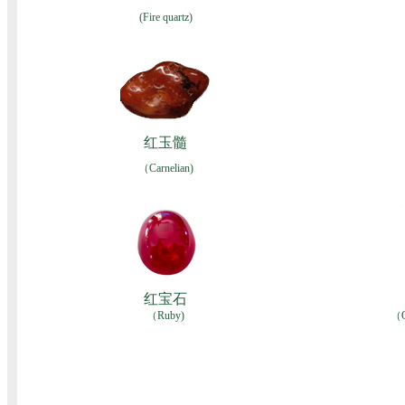
(Fire quartz)
红玉髓
（Carnelian)
红宝石
（Ruby)
（Qu