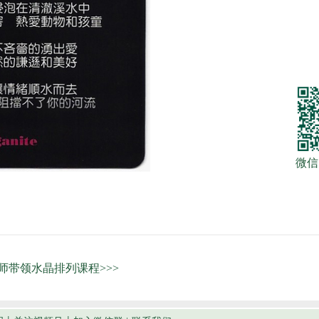
微信
带领水晶排列课程>>>