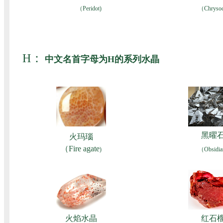
（Peridot)
（Chrysoc
H：
中文名首字母为H的系列水晶
黑曜
火玛瑙
（Fire agate
)
（Obsidia
火焰水晶
红石