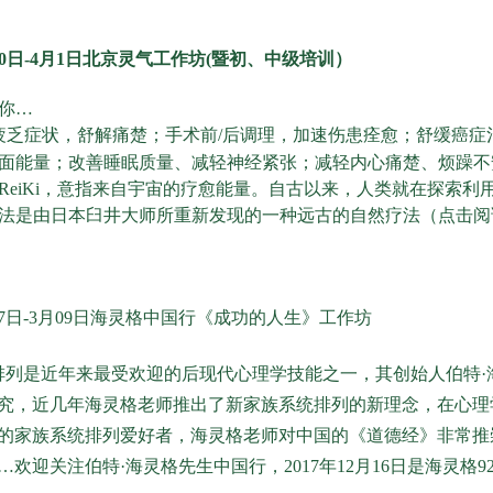
月30日-4月1日北京灵气工作坊(暨初、中级培训）
你…
疲乏症状，舒解痛楚；手术前/后调理，加速伤患痊愈；舒缓癌
面能量；改善睡眠质量、减轻神经紧张；减轻内心痛楚、烦躁不
ReiKi，意指来自宇宙的疗愈能量。自古以来，人类就在探索
法是由日本臼井大师所重新发现的一种远古的自然疗法（点击阅
月07日-3月09日海灵格中国行《成功的人生》工作坊
排列是近年来最受欢迎的后现代心理学技能之一，其创始人
伯特·
究，近几年海灵格老师推出了新家族系统排列的新理念，在心理
的家族系统排列爱好者，海灵格老师对中国的《道德经》非常推
欢迎关注伯特·海灵格先生中国行，2017年12月16日是海灵格9