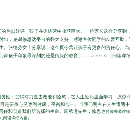
的热烈好评，孩子在训练营中收获巨大。一位家长这样分享到：
付出，感谢修思达平台的强大支持，感谢各位同学的友爱互助，
究生。张德芬女士分享说：这个夏令营让孩子有更多的责任心。当
家孩子印象最深刻的还是街头的教育。……>>>>>>（阅读详
灵性；变得有力量去改变和痊愈，在人生经历里面学习，原谅和
的目是要身心灵达到健康，平衡和合一。当我们明白在人生遭遇
责任和创造我们所选择的生命。周承进先生，修思达
特邀香港讲师
>(阅读详细内容）