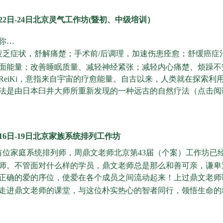
2月22日-24日北京灵气工作坊(暨初、中级培训）
你…
疲乏症状，舒解痛楚；手术前/后调理，加速伤患痊愈；舒缓癌症
面能量；改善睡眠质量、减轻神经紧张；减轻内心痛楚、烦躁不
ReiKi，意指来自宇宙的疗愈能量。自古以来，人类就在探索
法是由日本臼井大师所重新发现的一种远古的自然疗法（点击阅
1月16日-19日北京家族系统排列工作坊
首位家庭系统排列师，周鼎文老师北京第43届（个案）工作坊已
师。不管面对什么样的学员，鼎文老师总是那么和善可亲，谦卑
正确的爱的序位，使爱在各个成员之间流动起来！上过鼎文老师
走进鼎文老师的课堂，与这位朴实热心的智者同行，领悟生命的