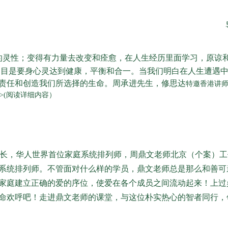
灵性；变得有力量去改变和痊愈，在人生经历里面学习，原谅和
的目是要身心灵达到健康，平衡和合一。当我们明白在人生遭遇
责任和创造我们所选择的生命。周承进先生，修思达
特邀香港讲
>(阅读详细内容）
长，华人世界首位家庭系统排列师，周鼎文老师北京（个案）工
系统排列师。不管面对什么样的学员，鼎文老师总是那么和善可
家庭建立正确的爱的序位，使爱在各个成员之间流动起来！上过
命欢呼吧！走进鼎文老师的课堂，与这位朴实热心的智者同行，