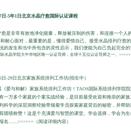
月27日-5年1日北京水晶疗愈国际认证课程
疗愈是非常有效地净化能量，释放被压制的伤害，和连接一个人的
悲和耐心面对，最重要的是，懂得爱惜自己。接受水晶排列疗愈
况的发生和当中所包含的灵性启示，我们便能为自己负起完全的
际水晶学院大中华地区唯一认证导师，全球十五位认证导师之一。>>>>>
月26日-29日北京家族系统排列工作坊(招生中）
4届《爱与和解》家族系统排列工作坊！
TAOS
国际系统排列学院院
有一万多个家庭的个案实战经验，是目前最受欢迎和推崇的家族
列科学的深层洞察经验带领着学员探索家庭背后的秘密，并帮助
其啧啧称赞！这是个充满爱与智慧的课堂。学会选择，学会为生
报名……>>>>>>（阅读详细内容）