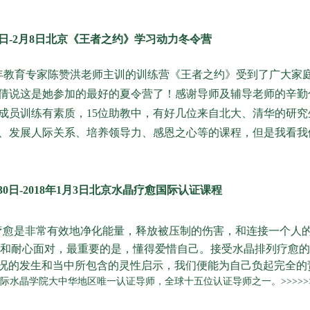
月2日-2月8日北京《王者之约》学习动力冬令营
年教育专家陈赞洪老师主训的训练营《王者之约》受到了广大家庭
倩说这是她参加的最好的夏令营了！感谢导师及辅导老师的辛勤
成员训练有素质，15位助教中，有好几位来自北大、清华的研
、发展人际关系、培养领导力、感恩之心等的课程，但是我看我们
2月30日-2018年1月3日北京水晶疗愈国际认证课程
疗愈是非常有效地净化能量，释放被压制的伤害，和连接一个人的
悲和耐心面对，最重要的是，懂得爱惜自己。接受水晶排列疗愈
况的发生和当中所包含的灵性启示，我们便能为自己负起完全的
际水晶学院大中华地区唯一认证导师，全球十五位认证导师之一。>>>>>