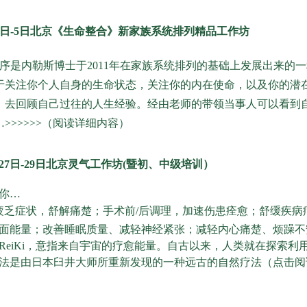
1月3日-5日北京《生命整合》新家族系统排列精品工作坊
序是内勒斯博士于2011年在家族系统排列的基础上发展出来的
于关注你个人自身的生命状态，关注你的内在使命，以及你的潜
，去回顾自己过往的人生经验。经由老师的带领当事人可以看到
>>>>>>（阅读详细内容）
0月27日-29日北京灵气工作坊(暨初、中级培训）
你…
疲乏症状，舒解痛楚；手术前/后调理，加速伤患痊愈；舒缓疾
面能量；改善睡眠质量、减轻神经紧张；减轻内心痛楚、烦躁不
ReiKi，意指来自宇宙的疗愈能量。自古以来，人类就在探索
法是由日本臼井大师所重新发现的一种远古的自然疗法（点击阅