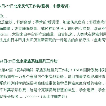
月25日-27日北京灵气工作坊(暨初、中级培训）
你…
疲乏症状，舒解痛楚；手术前/后调理，加速伤患痊愈；
舒缓疾病
面能量；改善睡眠质量、减轻神经紧张；减轻内心痛楚、烦躁不
ReiKi，意指来自宇宙的疗愈能量。自古以来，人类就在探索
法是由日本臼井大师所重新发现的一种远古的自然疗法（点击阅
8月24日-27日北京家族系统排列工作坊
第42届《爱与和解》家族系统排列工作坊！TAOS
国际系统排列
老师拥有一万多个家庭的个案实战经验，是目前最受欢迎和推崇
系统排列科学的深层洞察经验带领着学员探索家庭背后的秘密，
不对其啧啧称赞！这是个充满爱与智慧的课堂。学会选择，学会
始接受报名……>>>>>>（阅读详细内容）