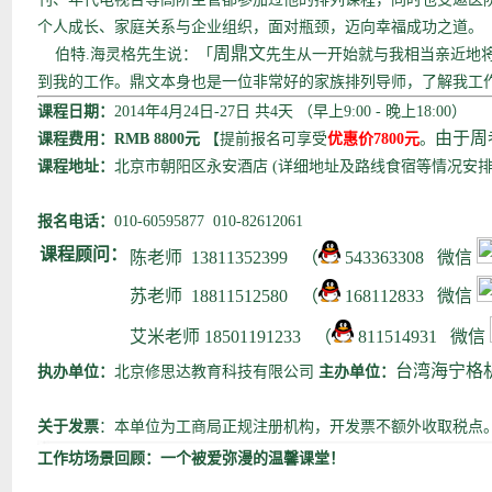
个人成长、家庭关系与企业组织，面对瓶颈，迈向幸福成功之道。
周鼎文
伯特.海灵格先生说：「
先生从一开始就与我相当亲近地
到我的工作。鼎文本身也是一位非常好的家族排列导师，了解我工
课程日期：
2014年4月24日-27日 共4天 （早上9:00 - 晚上18:00）
由于周
课程费用：RMB
8800元
【提前报名可享受
优惠价7800元
。
课程地址：
北京市朝阳区永安酒店 (详细地址及路线食宿等情况安
报名电话：
010-60595877 010-82612061
课程顾问：
陈老师
13811352399 （
543363308 微信
苏老师
18811512580
（
168112833 微信
艾米老师 18501191233
（
811514931 微信
台湾海宁格
执办单位：
北京修思达教育科技有限公司
主办单位：
关于发票
：本单位为工商局正规注册机构，开发票不额外收取税点
工作坊场景回顾：一个被爱弥漫的温馨课堂！