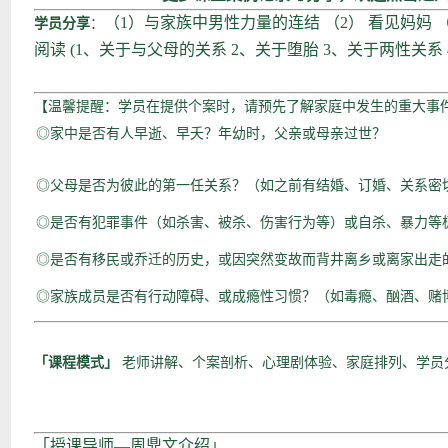
（1）与家族中男性力量的连结
（2） 看见妈妈
学员分享
：
阅读
(1、关于与父母的关系 2、关于堕胎 3、关于两性关系
【温馨提醒：学员在提供个案时，请预先了解家庭中发生的重大事
◎家中是否有人早逝、早夭？年幼时，父亲或母亲过世？
◎父母是否为彼此的第一任关系？（如之前有结婚、订婚、关系密
◎是否有犯罪事件（如杀害、被杀、伤害行为等）或自杀、暴力等
◎是否有移民或乔迁的历史，或因突然变故而背井离乡或离家出走
◎家族成员是否有行动障碍、或成瘾性习惯？（如毒瘾、酗酒、赌
「课程模式」
老师讲解、个案剖析、心理剧体验、家庭排列、学员
「授课导师—周鼎文介绍」