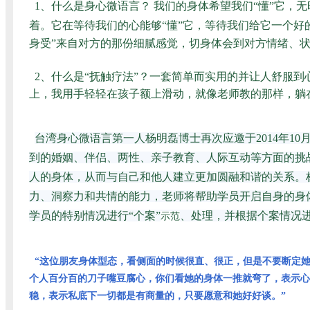
1、什么是身心微语言？
我们的身体希望我们“懂”它，无时
着。它在等待我们的心能够“懂”它，等待我们给它一个好
身受”来自对方的那份细腻感觉，切身体会到对方情绪、
2、什么是“抚触疗法”？一套简单而实用的并让人舒服
上，我用手轻轻在孩子额上滑动，就像老师教的那样，躺
台湾身心微语言第一人杨明磊博士再次应邀于2014年10
到的婚姻、伴侣、两性、亲子教育、人际互动等方面的挑
人的身体，从而与自己和他人建立更加圆融和谐的关系。
力、洞察力和共情的能力，老师将帮助学员开启自身的身
学员的特别情况进行“个案”
、处理，并根据个案情况
示范
“这位朋友身体型态，看侧面的时候很直、很正，但是不要断定
个人百分百的刀子嘴豆腐心，你们看她的身体一推就弯了，表示心
稳，表示私底下一切都是有商量的，只要愿意和她好好谈。”