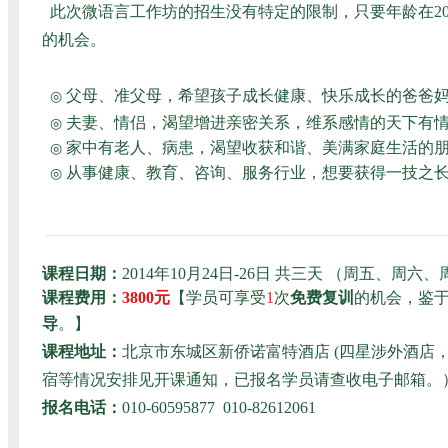
此次微语言工作坊的招生没有特定的限制，只要年龄在2
的机会。
父母、准父母，希望孩子成长健康、快乐成长的爸爸
◎
夫妻、情侣，渴望增进亲密关系，维系感情的天下有
◎
家中有老人、病患，渴望收获和谐、美满家庭生活的
◎
从事健康、教育、咨询、服务行业，想要获得一技之
◎
课程日期：
2014年10月24日-26日 共三天 （周五、周六、周
课程费用：
3800元
【学员可享受
1
次
免费复训
的机会，鉴
导
。】
课程地址：
北京市东城区新侨诺富特酒店 (四星涉外酒店
宿等情况安排见开课通知，已报名学员请查收电子邮箱。
报名电话：
010-60595877 010-82612061