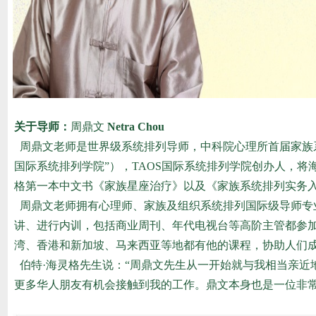
关于导师：
周鼎文
Netra Chou
周鼎文
老师是世界级系统排列导师，中科院心理所首届家族
国际系统排列学院”），TAOS国际系统排列学院创办人，将
格
第一本中文书《家族星座治疗》以及《家族系统排列实务
周鼎文
老师拥有心理师、家族及组织系统排列国际级导师专
讲、进行内训，包括商业周刊、年代电视台等高阶主管都参
湾、香港和新加坡、马来西亚等地都有他的课程，协助人们
伯特·海灵格
先生说：“
周鼎文
先生从一开始就与我相当亲近
更多华人朋友有机会接触到我的工作。鼎文本身也是一位非常