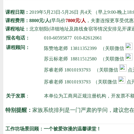
课程日期：
2019年5月23日-5月26日 共4天 （早上9:00-晚上18
课程费用：8800元/人(
早鸟价
7800元/人
，夫妻连报更享受优惠,
课程地址：
北京朝阳(详细地址及路线食宿等情况安排见开课
报名电话：
010-60595877 010-82612061
课程顾问：
陈赞地老师
13811352399 （关联微信
苏云标老师
18811512580
（关联微信
苏睿老师 180101
93793 （关联微信
点
苏睿老师 18010193793
（关联微信
点
关于发票
：
本单位为工商局正规注册机构，开发票不
特别提醒：
家族系统排列是一门严肃的学问，建议您
工作坊场景回顾：一个被爱弥漫的温馨课堂！