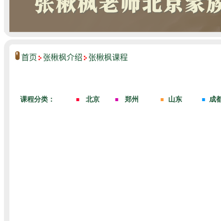
首页
张楸枫介绍
张楸枫课程