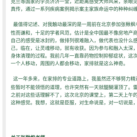
克兰等国家的学员济济一堂，近距离感受大师风采，亲眼见
真传，通过一系列疾病案例揭示案主家族命运中的种种纠
最值得记述、对我触动最深的是一周前在北京参加张楸枫
性而谦和，十足的学者风范，估计是全中国最不像房地产商
自己的感受是冰封的，做排列很难融入，做代表也没什么
己，临在，让灵魂移动，就有收获。因为参与和融入太深
身体清理的过程。我前几年一直靠药物控制抑郁症状，这
一个人移动，周围的人都会移动，家排就是这么神奇。
这一年多来，在家排的专业道路上，我虽然还不够努力精
些暂时不能领悟的道理，也许突然有一天就醍醐灌顶了。
之前对这些话理解不了，这次北京的课堂上，第二天上午
这种感觉。我想，这就是臣服，对生命说是，对一切说是