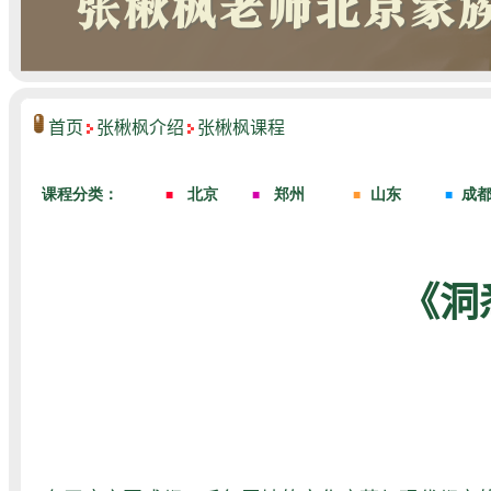
首页
张楸枫介绍
张楸枫课程
《洞