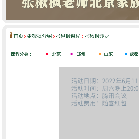
首页
张楸枫介绍
张楸枫课程
张楸枫沙龙