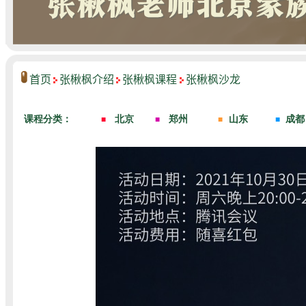
首页
张楸枫介绍
张楸枫课程
张楸枫沙龙