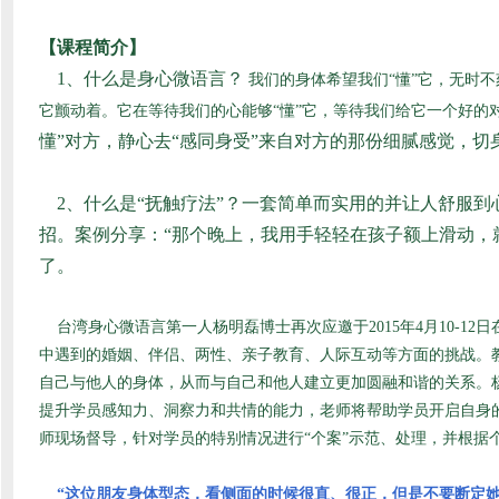
【课程简介】
1、什么是身心微语言？
我们的身体希望我们“懂”它，无时不刻
它颤动着。它在等待我们的心能够“懂”它，等待我们给它一个好的
懂”对方，静心去“感同身受”来自对方的那份细腻感觉，
2、什么是“抚触疗法”？一套简单而实用的并让人舒服
招。案例分享：“那个晚上，我用手轻轻在孩子额上滑动，
了。
台湾身心微语言第一人杨明磊博士再次应邀于2015年4月10-1
中遇到的婚姻、伴侣、两性、亲子教育、人际互动等方面的挑战。教
自己与他人的身体，从而与自己和他人建立更加圆融和谐的关系。
提升学员感知力、洞察力和共情的能力，老师将帮助学员开启自身
师现场督导，针对学员的特别情况进行“个案”
示范
、处理，并根据
“这位朋友身体型态，看侧面的时候很直、很正，但是不要断定