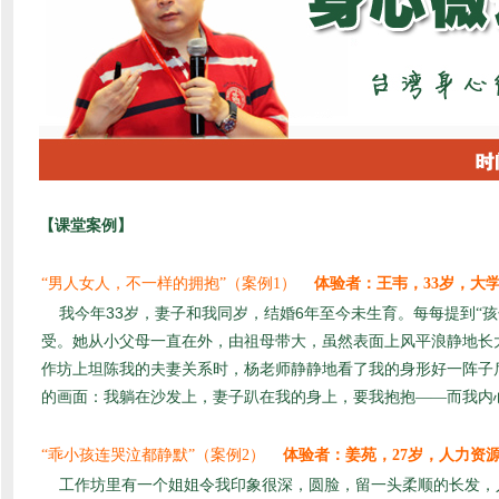
【课堂案例】
“男人女人，不一样的拥抱”（案例1）
体验者：王韦，33岁，大
33
6
我今年
岁，妻子和我同岁，结婚
年至今未生育。每每提到“
受。她从小父母一直在外，由祖母带大，虽然表面上风平浪静地长
作坊上坦陈我的夫妻关系时，杨老师静静地看了我的身形好一阵子
的画面：我躺在沙发上，妻子趴在我的身上，要我抱抱——而我内
“乖小孩连哭泣都静默”（案例2）
体验者：姜苑，
27
岁，人力资
工作坊里有一个姐姐令我印象很深，圆脸，留一头柔顺的长发，