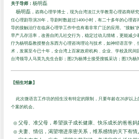
杨明磊
关于导师：
杨明磊
，咨商心理学博士，现为台湾淡江大学教育心理咨商研究
任心理剧导演20年，导剧时数超过1400小时，有二十多年的心理
导的接触治疗在临床心理学工作中也有着非常广泛的应用。
“接触
早产儿存活率，改善自闭儿社交行为，稳定过动儿情绪，更能减少
疗为杨明磊教授整合东西方心理咨询理论与技术，如神经语言学﹑
术，发展至今已十年，全台湾上百家政府机构﹑企业、学校及民间
台湾领导人马英九先生合影；图2为杨博士接受搜狐采访；图3为杨
【招生对象】
此次微语言工作坊的招生没有特定的限制，只要年龄在20岁以
个案的机会。
父母、准父母，希望孩子成长健康、快乐成长的爸爸妈
◎
夫妻、情侣，渴望增进亲密关系，维系感情的天下有情
◎