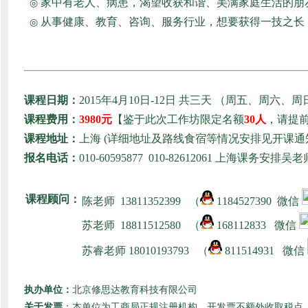
家中有老人、病患，渴望收获和谐、美满家庭生活的朋
◎
从事健康、教育、咨询、服务行业，想要获得一技之长
◎
课程日期：
2015年4月10日-12日 共三天 （周五、周六、周
课程费用：
3980元
【鉴于此次工作坊限定名额
30人
，请提
课程地址：
上海 (详细地址及路线食宿等情况安排见开课
报名电话：
010-60595877 010-82612061
上海课务安排吴老师：1
课程顾问：
陈老师
13811352399 （
1184527390 微信
苏老师
18811512580
（
168112833 微信
苏睿老师 180101
93793 （
811514931 微信
执办单位：
北京修思达教育科技有限公司
关于发票
：本单位为工商局正规注册机构，开发票不额外收取税点