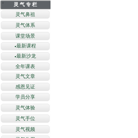
灵 气 专 栏
灵气鼻祖
灵气体系
课堂场景
最新课程
●
最新沙龙
●
全年课表
灵气文章
感恩见证
学员分享
灵气体验
灵气手位
灵气视频