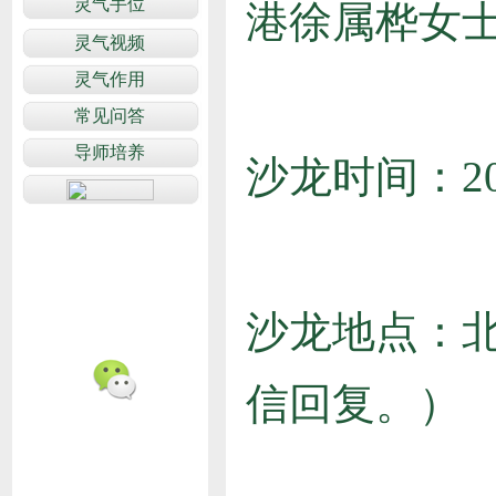
港徐属桦女
沙龙时间：
2
沙龙地点：
信回复。）