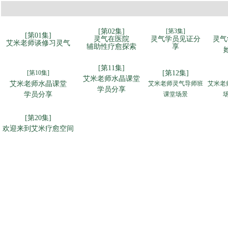
[第02集]
[第3集]
[第01集]
灵气在医院
灵气学员见证分
灵气
艾米老师谈修习灵气
辅助性疗愈探索
享
[第11集]
[第10集]
[第12集]
艾米老师水晶课堂
艾米老师水晶课堂
艾米老师灵气导师班
艾米老
学员分享
学员分享
课堂场景
场
[第20集]
欢迎来到艾米疗愈空间