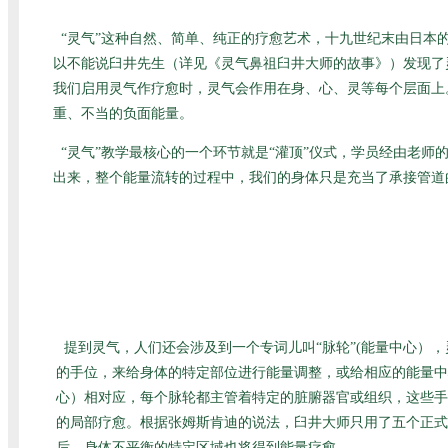
“灵气”这种自然、简单、纯正的疗愈艺术，十九世纪末由日
以不能说臼井先生（详见
《灵气鼻祖臼井大师的故事》
）发现了
我们启用灵气作疗愈时，灵气会作用在身、心、灵等每个层面上
重、不当的负面能量。
“灵气”教学最核心的一个环节就是“灌顶”仪式，学员经由老
出来，整个能量流转的过程中，我们的身体只是充当了承接管道
提到灵气，人们还会涉及到一个专词儿叫“脉轮”(能量中心）
的手位，来给身体的特定部位进行能量调整，或给相应的能量中
心）相对应，每个脉轮都主管着特定的脏腑器官或组织，这些手
的局部疗愈。根据张姆斯肯迪的说法，臼井大师只用了五个正式
后，身体不平衡的特定区域也将得到能量疗愈。