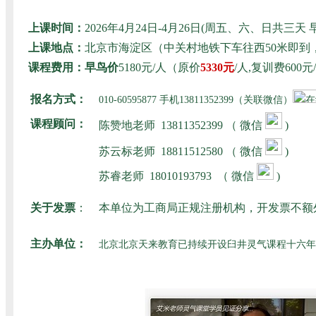
上课时间：
2026年4月24日-4月26日(周五、六、日共
上课地点：
北京市海淀区（中关村地铁下车往西50米即
课程费用：早鸟价
5180元/人（原价
5330元
/人,复训费60
报名方式：
010-60595877 手机13811352399（关联微信）
课程顾问：
陈赞地老师
13811352399 （ 微信
)
苏云标老师
18811512580
（ 微信
)
苏睿老师
18010193793
（ 微信
)
关于发票
：
本单位为工商局正规注册机构，开发票不额
主办单位：
北京北京天来教育已持续开设臼井灵气课程十六年