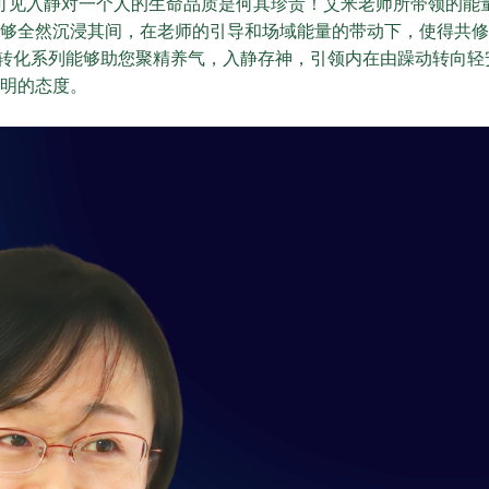
可见入静对一个人的生命品质是何其珍贵！艾米老师所带领的能
够全然沉浸其间，在老师的引导和场域能量的带动下，使得共修
转化系列能够助您聚精养气，入静存神，引领内在由躁动转向轻
明的态度。