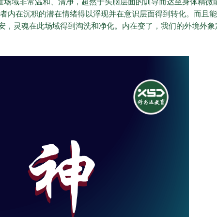
量场域非常温和、清净，超然于头脑层面的训导而达至身体精微
者内在沉积的潜在情绪得以浮现并在意识层面得到转化。而且能
安，灵魂在此场域得到淘洗和净化。内在变了，我们的外境外象