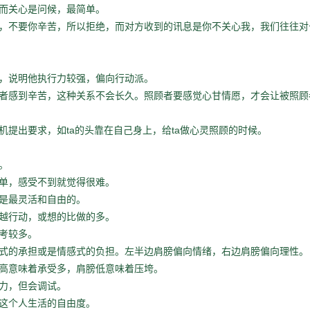
而关心是问候，最简单。
，不要你辛苦，所以拒绝，而对方收到的讯息是你不关心我，我们往往对
，说明他执行力较强，偏向行动派。
者感到辛苦，这种关系不会长久。照顾者要感觉心甘情愿，才会让被照顾
ta
ta
机提出要求，如
的头靠在自己身上，给
做心灵照顾的时候。
。
单，感受不到就觉得很难。
是最灵活和自由的。
越行动，或想的比做的多。
考较多。
式的承担或是情感式的负担。左半边肩膀偏向情绪，右边肩膀偏向理性。
高意味着承受多，肩膀低意味着压垮。
力，但会调试。
这个人生活的自由度。