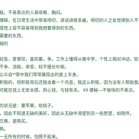
联。不易表达的人易咳嗽、胸闷。
理睬，在日常生活中常易唠叨，讲话讲很多遍，唠叨的人之会觉得别人不
感觉上容不容易得到我想要得到的东西。
需要的东西。
弱的
较急，爱掌控，喜欢赢，争。工作上懂得从做中学，个性上相对冲动，较
不争、消极，承受，较不擅长吵架。
**
公众自
常中我们常常展现出的是上半身。
积极的，但积极背后还隐含着一个讯息，我这么积极，因为没有人帮助我
69.
—
可能在钱上无安全感，担心钱，与钱有关。
便秘
不愉快的不表达。
的状况是：要苹果，给桔子。
，因此不知道无缺的美好，因此从无缺中渴望到另一些愿望，如陪伴。
交换，是购买。
熟。
一无所有的时候，怕爬不起来。