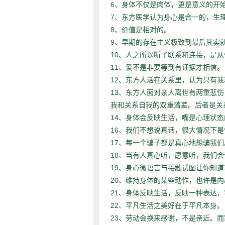
6、
身体不仅是肉体，更是意义的开
7、
东方医学认为身心是合一的，生
8、
价值是相对的。
9、
早期的存在主义极致到最后其实
10、
人之所以断了联系和连接，是从
11、
爱不是非要等到有证据才相信。
12、
东方人活在关系里，认为只有我
13、
东方人面对亲人离世有两重悲伤
我和关系自我的双重落差。后者是关
14、
身体会反映生活，嘴是心理状态
16、
我们不想说真话，很大情况下是
17、
每一个骗子都是真心地想骗我们
18、
当有人真心听，愿意听，我们会
19、
身心微语言与接触试图让你知道
20、
维持身体的某些动作，也许是内
21、
身体反映生活，反映一种表达，
22、
平凡生活之美好在于平凡本身。
23、
劳动会换来感谢，不是亲近。而