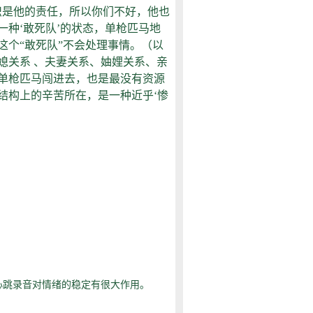
识是他的责任，所以你们不好，他也
种‘敢死队’的状态，单枪匹马地
个“敢死队”不会处理事情。（以
媳关系 、夫妻关系、妯娌关系、亲
单枪匹马闯进去，也是最没有资源
结构上的辛苦所在，是一种近乎‘惨
心跳录音对情绪的稳定有很大作用。