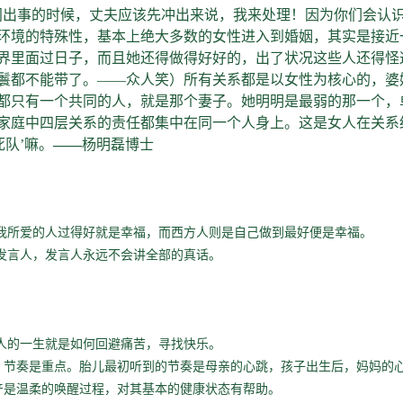
间出事的时候，丈夫应该先冲出来说，我来处理！因为你们会认
环境的特殊性，基本上绝大多数的女性进入到婚姻，其实是接近一
界里面过日子，而且她还得做得好好的，出了状况这些人还得怪这
鬟都不能带了。——众人笑）所有关系都是以女性为核心的，婆
都只有一个共同的人，就是那个妻子。她明明是最弱的那一个，
家庭中四层关系的责任都集中在同一个人身上。这是女人在关系
死队’嘛。
——
杨明磊博士
我所爱的人过得好就是幸福，而西方人则是自己做到最好便是幸福。
发言人，发言人永远不会讲全部的真话。
。
人的一生就是如何回避痛苦，寻找快乐。
，节奏是重点。胎儿最初听到的节奏是母亲的心跳，孩子出生后，妈妈的
产是温柔的唤醒过程，对其基本的健康状态有帮助。