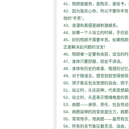
41、
照顾是服务，是购买，是给予。
42、
因为我关心你，所以不要你辛苦
“
”
他的
辛苦
。
43、
浪漫和美感是越刺激越多。
44、
如果一个人站立的时候，手往前
45、
好的照顾不需要辛苦。如果照顾
正是解决此问题的法宝！
46、
照顾者一定要有收获，适当的时
47、
身体只要舒服，就会不讲话。
48、
身体有历史的故事，情感的记忆
49、
对于微语言，感觉到就觉得很简
50、
颈子象征包含思想的自由，颈子
51、
站立时，头往前伸，代表思想超
52、
站立时，头歪表示情绪角度的思
53、
——
肩膀
承担、责任、包含劳动
54、
肩膀延伸的改变就是压力，肩膀
55、
——
常常甩手，甩肩膀
虽然有压
56、
所有的关节象征着灵活、自由，