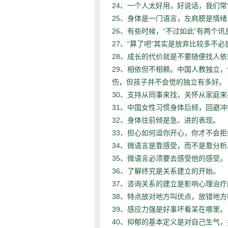
24、
一个人太好用，好说话，我们常
25、
身体是一门语言，左肩膀是情绪
26、
“
”
有些时候，
不过如此
有两个讯
27、“
”
算了吧
其实是放弃比较多不必
28、
成长的代价就是不要随便找人依
29、
相依但不相赖。中国人教独立，
伤，但孩子并不会觉的独立有多好。
30、
支持从同事来找，关怀从家庭来
31、
中国女性习惯身体后倾，回避冲
32、
身体往前倾是急、进的表现。
33、
担心如何逗你开心，你才不会拒
34、
微语言是靠感受，而不是靠分析
35、
微语言必须要去感受他的感受。
36、
了解终究是关系建立的开始。
37、
咨询关系的建立是影响心理治疗
38、
特点放对地方叫优点，放错地方
39、
感应力强是好事坏看呆在哪里。
40、
抑郁的基本定义是对自己生气，