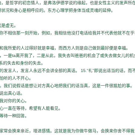
始，是哲学的初恋情人，是弗洛伊德学说的缘起，也是女性主义的发声所
理状况和身心是相呼应的。东方心理学把身体当成灵魂的延伸。
就是虚无。
你不相信那一刻开始，例如，我相信他没打电话给我并不代表他就不在乎
和我所爱的人过得好就是幸福，而西方人则是自己做到最好便是幸福。
ta
，一是
离开我了，二是从此，我失去叫爸爸的机会了或失去做女儿的机
系的失去和身份的失去。
15.“
”
的发言人，发言人永远不会讲全部的真话。
礼
即说出适当的话，而
怕听的人不开心。
。我们说假话是想让对方真心地把我们的话当真，这是一件很尴尬的事。
说出真心话。
我对你的关心。
心一直在等待，希望有人能看见。
等待一种回答。
家常会换来亲近，增进感情。这就是我为你做牛做马，会换来你舍不得我