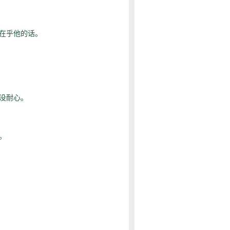
在乎他的话。
没耐心。
。