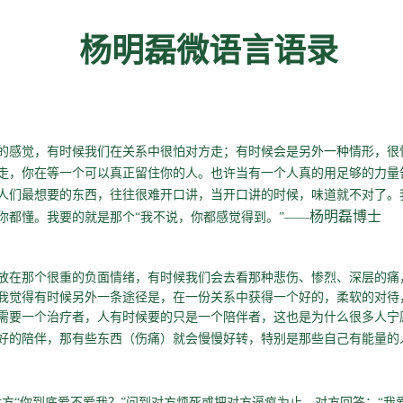
杨明磊微语言语录
的感觉，有时候我们在关系中很怕对方走；有时候会是另外一种情形，很
走，你在等一个可以真正留住你的人。也许当有一个人真的用足够的力量告
人们最想要的东西，往往很难开口讲，当开口讲的时候，味道就不对了。
杨明磊博士
你都懂。我要的就是那个“我不说，你都感觉得到。”——
放在那个很重的负面情绪，有时候我们会去看那种悲伤、惨烈、深层的痛
我觉得有时候另外一条途径是，在一份关系中获得一个好的，柔软的对待
需要一个治疗者，人有时候要的只是一个陪伴者，这也是为什么很多人宁
好的陪伴，那有些东西（伤痛）就会慢慢好转，特别是那些自己有能量的
方“你到底爱不爱我？”问到对方烦死或把对方逼疯为止。对方回答：“我爱