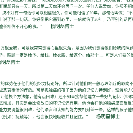
鲜期却只有一天。所以第二天你还会再问一次。任何人说爱你，你都不相
 搞不好有一句话你可以相信很久，你可能相信了20年，那句话叫做：“
上说了那一句话。你好像把它塞到心里，一信就信了20年。乃至别的话再
杨明磊博士
擅长相信不开心的事。”——
对方很爱我，可是我常常觉得心里很失落，是因为我们觉得他们给我的照
，照顾一定是给予、给钱、给衣服、给这个、给那个......可是人们要的
杨明磊博士
般的优势在于他们的记忆力特别好，所以针对他们跟一般心理治疗的取向
些悲哀事情的疗愈。可是孤独症的孩子因为他的记忆力特别好，理解能力
要让他换个方法想，他有点困难）还不如直接帮他建立一些好的记忆（经
忆增加，其实是会比修改旧的坏记忆还有用。他也会在他的脑袋里面反反
能力要调整很困难，他们语言和认知的能力要相对差一些。这样的孩子他
杨明磊博士
（例如：抚触等），他会很快地吸收并且记住。”——