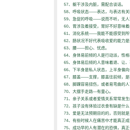
57、
躯干涉及内脏，需配合谈话。
58、
——
呼吸状态
表达，与表达有关
59、
——
急促的呼吸
说而不听，无人
60、
胃涉及着接受，胃好不好意味着
61、
——
消化系统
我能不能感受到所
62、
肠状况不好代表吸收爱的能力是
63、
——
腰
担心、忧虑。
64、
身体易前倾的人是行动派，性格
65、
身体易后倾的人意味着退、让、
66、
下半身是私人状态，上半身偏向
67、
——
膝盖
支撑，膝盖往前倾，是
68、
脚踝容易扭伤，或者易弯曲的人
70、
—
大摆手走路
有童心。
71、
亲子关系或者爱情关系常常发生
72、
孩子没有体验过衣食有缺是什么
73、
爱是无法预期目的的，否则就是
74、
有些时候人在痛苦中才能真正成
75、
成功早的人有潜在的恐惧，真正