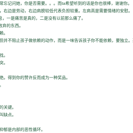
ta
常忘记问她，你是否需要。。。而
希望听到的话是你也很棒，谢谢你。
，右边是劳动，右边肩膀较低代表负担较重。左肩高是需要情绪的安慰。
息，一是痛苦是真的，二是没有以前那么痛了。
放弃的东西。
赖。
但并不阻止孩子做依赖的动作，而是一味告诉孩子你不能依赖，要独立。
找。
突。
绝。得到你的赞许反而成为一种奖品。
。
的关键。
叫缺点。
抑郁是内部的恶性循环。