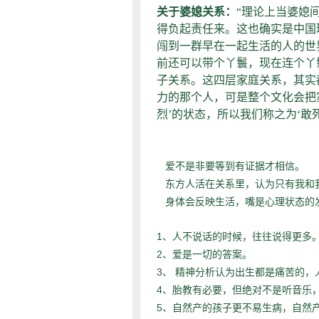
关于婆媳关系：
“理论上当婆媳
得负起责任来。这也确实是中国
闯到一群早在一起生活的人的世
前还可以带个丫鬟，现在连个丫
子关系。这四层家庭关系，其实
力的那个人，可是整个文化会把
烈’的状态，所以我们称之为‘敢
爱不是非要等到有证据才相信。
东方人活在关系里，认为只有我和
身体会反映生活，嘴是心理状态的
1、
人不说话的时候，往往说得更多
2、
爱是一切的答案。
3、
精神分析认为出生都是痛苦的，
4、
胎教有必要，但绝对不是听音乐
5、
自然产的孩子更不易生病，自然