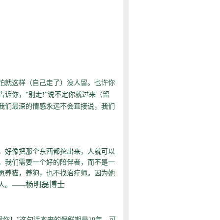
怕就这样（自己走了）没人留。也许你
诉你，“别走!”说不定你就过来（留
我们最深的情感永远不会直接说，我们
，好像把那个东西都挖出来，人就可以
，我们需要一个好的陪伴者，而不是一
愿养猫，养狗，也不找治疗师。因为她
杨明磊博士
人。——
你！”这句话本来的保鲜期是10年，可