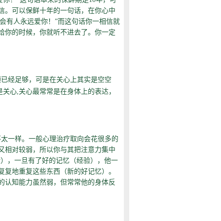
信。可以保鲜十年的一句话，在你心中
不会有人永远爱你！”而这句话你一相信就
给你的时候，你就听不进去了。你一定
顾已经足够，可是在关心上其实是空空
是关心,关心最常常是在身体上的表达，
不太一样。一般心理治疗取向会花很多的
又相对较弱，所以你与其把注意力集中
验），一旦有了好的记忆（经验），他一
复复地重复这些东西（新的好记忆）。
的认知能力虽然弱，但常常他的身体反