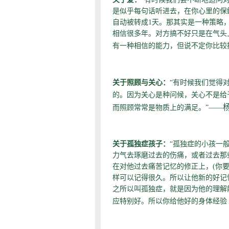
是似乎每句话听进去，在你心里的保
自动被转成1天。那其实是一种策略，
相信很多年。对方搞不好只是在气头
有一种相信的能力，但说不定你比较
关于照顾与关心：
“有时候我们觉得
的。因为关心是种问候，关心不是给予
而照顾常常是物质上的满足。”——
关于孤独症孩子：
“孤独症的小孩一
力气去琢磨过去的伤痛，或者过去那
在对他过去痛苦记忆的修正上，(你
样可以记得很久。所以让他新的好记
之所以叫孤独症，就是因为他的理解
应特别好。所以你给他好的身体经验