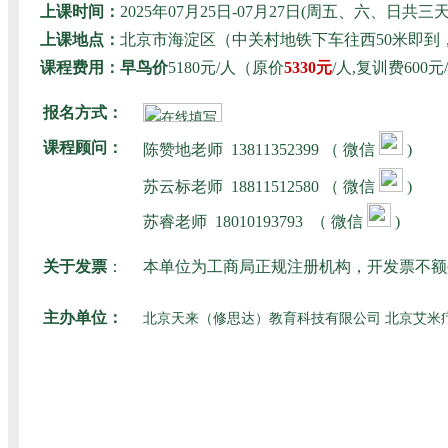
上课时间：
2025年07月25日-07月27日(周五、六、日
上课地点：
北京市海淀区（中关村地铁下车往西50米即
课程费用：早鸟价
5180元/人（原价
5330元
/人,复训费60
报名方式：
课程顾问：
陈赞地老师
13811352399 （ 微信
)
苏云标老师
18811512580
（ 微信
)
苏睿老师
18010193793
（ 微信
)
关于发票
：
本单位为工商局正规注册机构，开发票不额
主办单位：
北京天来（修思达）教育科技有限公司 北京艾米