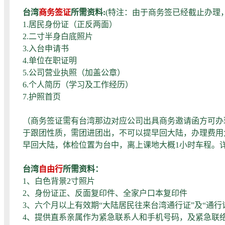
台湾
商务签证
所需资料:
(特注：由于商务签已经截止办理，
1.居民身份证（正反两面）
2.二寸半身白底照片
3.入台申请书
4.单位在职证明
5.公司营业执照（加盖公章）
6.个人简历（学习及工作经历）
7.护照首页
（商务签证需有台湾那边对应公司出具商务邀请函方可办理，商
于跟团性质，需团进团出，不可以提早回大陆，办理费用大
早回大陆，体检位置为台中，离上课地大概1小时车程。详
台湾
自由行
所需资料：
1、白色背景2寸照片
2、身份证正、反面复印件、全家户口本复印件
3、六个月以上有效期“大陆居民往来台湾通行证”及“通行
4、提供直系亲属作为紧急联系人和手机号码，及紧急联