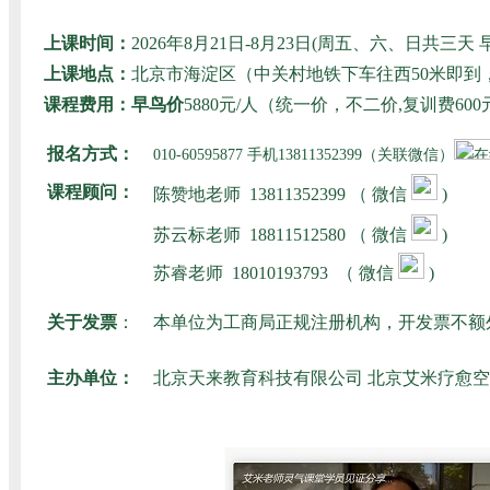
上课时间：
2026年8月21日-8月23日(周五、六、日共
上课地点：
北京市海淀区（中关村地铁下车往西50米即
课程费用：早鸟价
5880元/人（统一价，不二价,复训费
报名方式：
010-60595877 手机13811352399（关联微信）
课程顾问：
陈赞地老师
13811352399 （ 微信
)
苏云标老师
18811512580
（ 微信
)
苏睿老师
18010193793
（ 微信
)
关于发票
：
本单位为工商局正规注册机构，开发票不额
主办单位：
北京天来教育科技有限公司 北京艾米疗愈