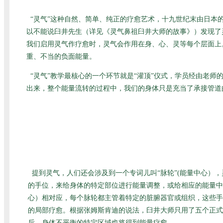
“灵气”这种自然、简单、纯正的疗愈艺术，十九世纪末由日
以不能说臼井先生（详见
《灵气鼻祖臼井大师的故事》
）发现了
我们启用灵气作疗愈时，灵气会作用在身、心、灵等每个层面上
重、不当的负面能量。
“灵气”教学最核心的一个环节就是“灌顶”仪式，学员经由老
出来，整个能量流转的过程中，我们的身体只是充当了承接管道
提到灵气，人们还会涉及到一个专词儿叫“脉轮”(能量中心）
的手位，来给身体的特定部位进行能量调整，或给相应的能量中
心）相对应，每个脉轮都主管着特定的脏腑器官或组织，这些手
的局部疗愈。根据张姆斯肯迪的说法，臼井大师只用了五个正式
后，身体不平衡的特定区域也将得到能量疗愈。