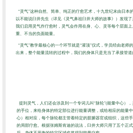
“灵气”这种自然、简单、纯正的疗愈艺术，十九世纪末由日
以不能说臼井先生（详见
《灵气鼻祖臼井大师的故事》
）发现了
我们启用灵气作疗愈时，灵气会作用在身、心、灵等每个层面上
重、不当的负面能量。
“灵气”教学最核心的一个环节就是“灌顶”仪式，学员经由老
出来，整个能量流转的过程中，我们的身体只是充当了承接管道
提到灵气，人们还会涉及到一个专词儿叫“脉轮”(能量中心）
的手位，来给身体的特定部位进行能量调整，或给相应的能量中
心）相对应，每个脉轮都主管着特定的脏腑器官或组织，这些手
的局部疗愈。根据张姆斯肯迪的说法，臼井大师只用了五个正式
后，身体不平衡的特定区域也将得到能量疗愈。