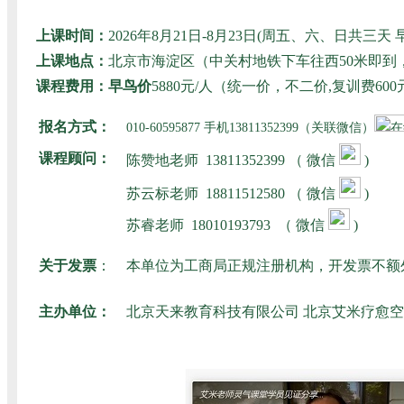
上课时间：
2026年8月21日-8月23日(周五、六、日共
上课地点：
北京市海淀区（中关村地铁下车往西50米即
课程费用：早鸟价
5880元/人（统一价，不二价,复训费
报名方式：
010-60595877 手机13811352399（关联微信）
课程顾问：
陈赞地老师
13811352399 （ 微信
)
苏云标老师
18811512580
（ 微信
)
苏睿老师
18010193793
（ 微信
)
关于发票
：
本单位为工商局正规注册机构，开发票不额
主办单位：
北京天来教育科技有限公司 北京艾米疗愈