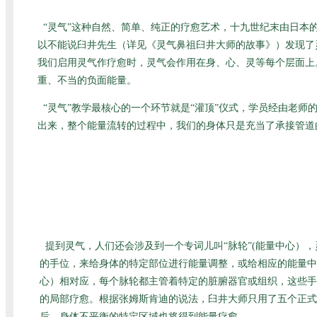
“灵气”这种自然、简单、纯正的疗愈艺术，十九世纪末由日
以不能说臼井先生（详见
《灵气鼻祖臼井大师的故事》
）发现了
我们启用灵气作疗愈时，灵气会作用在身、心、灵等每个层面上
重、不当的负面能量。
“灵气”教学最核心的一个环节就是“灌顶”仪式，学员经由老
出来，整个能量流转的过程中，我们的身体只是充当了承接管道
提到灵气，人们还会涉及到一个专词儿叫“脉轮”(能量中心）
的手位，来给身体的特定部位进行能量调整，或给相应的能量中
心）相对应，每个脉轮都主管着特定的脏腑器官或组织，这些手
的局部疗愈。根据张姆斯肯迪的说法，臼井大师只用了五个正式
后，身体不平衡的特定区域也将得到能量疗愈。