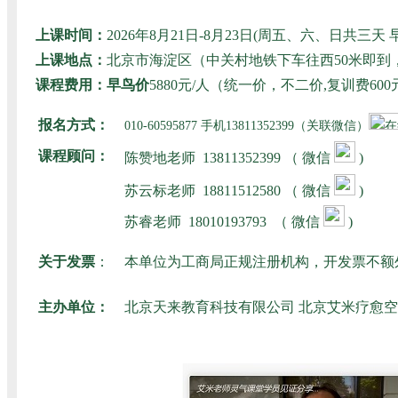
上课时间：
2026年8月21日-8月23日(周五、六、日共
上课地点：
北京市海淀区（中关村地铁下车往西50米即
课程费用：早鸟价
5880元/人（统一价，不二价,复训费
报名方式：
010-60595877 手机13811352399（关联微信）
课程顾问：
陈赞地老师
13811352399 （ 微信
)
苏云标老师
18811512580
（ 微信
)
苏睿老师
18010193793
（ 微信
)
关于发票
：
本单位为工商局正规注册机构，开发票不额
主办单位：
北京天来教育科技有限公司 北京艾米疗愈