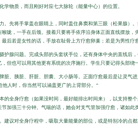
化学物质，而且刚好对应七大脉轮（能量中心）的位置。
力。先将手掌盖在眼睛上，同时盖住鼻窦和第三眼（松果腺）。
在喉咙，一手在后颈。接着只要将手依序沿身体正面直线摆放，
，最后若是女性的话，手放在耻骨上方疗愈卵巢；若是为男性疗
摄护腺问题。完成头部的头套状手位，还有身体中央的直线后，
忆，但也可以用其他更有系统的次序施行。学生只要记得头部绕
脾脏、胰脏、肝脏、胆囊、大小肠等。正面疗愈最后是让灵气进
。疗愈他人时，你当然可以涵盖更广的上背部分。“
本的全身疗愈（如果没时间，最好能排出时间来），以支持整个
关节加强三十分钟。气喘的话，她会对支气管加强疗愈，诸如此
。建议对全身疗程中，吸取大量能量的部位，或是特别冷的点都