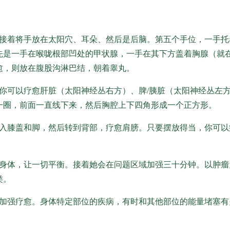
接着将手放在太阳穴、耳朵、然后是后脑。第五个手位，一手托
先是一手在喉咙根部凹处的甲状腺，一手在其下方盖着胸腺（就
愈，则放在腹股沟淋巴结，朝着睾丸。
你可以疗愈肝脏（太阳神经丛右方）、脾/胰脏（太阳神经丛左
一圈，前面一直线下来，然后胸腔上下四角形成一个正方形。
入膝盖和脚，然后转到背部，疗愈肩膀。只要摆放得当，你可以
身体，让一切平衡。接着她会在问题区域加强三十分钟。以肿瘤
类。
加强疗愈。身体特定部位的疾病，有时和其他部位的能量堵塞有