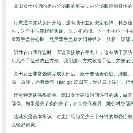
高田女士强调的是内分泌腺的重要，内分泌腺控制身体的
疗愈通常先从头部开始，这有助于立刻安定心神，释放压
头，这个手位能抒解头痛、压力和紧绷。下一个手位一手
着双手盖住心脏，然后双手盖着太阳神经丛、肚脐、腹部
男性在自我疗愈时，应该直接放在睾丸上，这有助于预防
后几个手位形成正方形。我用这种方式教授手位，方便记
高田女士非常强调完成头部后，躯干要涵盖心脏、肺脏、
腺、后腰，还有薦髂（jian qia 读四声，骨盆最上端）
疗愈特定病痛很简单。高田女士建议时间许可的话，做基
部位。如果是关节炎的关节，在全身疗程后，她会对患部
这其实是基本常识：对患部给与至少三十分钟的加强疗愈
以轻易察觉。