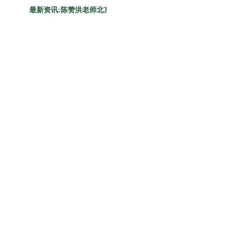
最新资讯:
陈赞洪老师北京最新一期《王者之约》学习动力冬令营时间