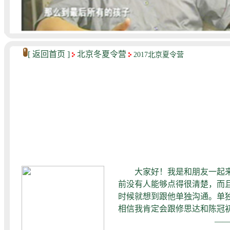
[
返回首页
]
北京冬夏令营
2017北京夏令营
大家好！我是和朋友一起来到
前没有人能够点得很清楚，而
时候就想到跟他单独沟通。单
相信我肯定会跟修思达和陈冠
——蔡璐瞳