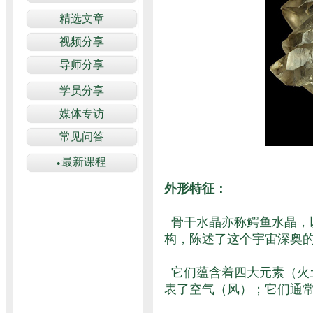
外形特征：
骨干水晶亦称鳄鱼水晶，
构，陈述了这个宇宙深奥
它们蕴含着四大元素（火
表了空气（风）；它们通