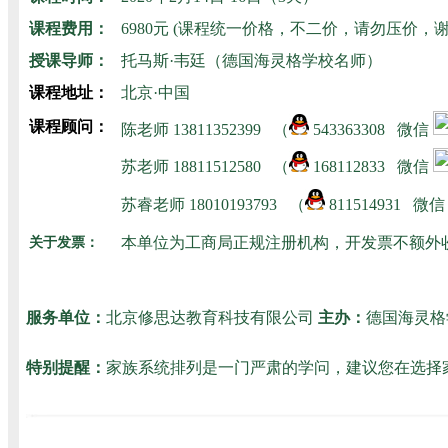
课程费用：
6980元 (课程统一价格，不二价，请勿压价，
授课导师：
托马斯·韦廷（德国海灵格学校名师）
课程地址：
北京·中国
课程顾问：
陈老师
1
3811352399 （
543363308 微信
苏老师
18811512580
（
168112833 微信
苏睿老师 180101
93793 （
811514931 微
本单位为工商局正规注册机构，开发票不额外
关于发票：
服务单位：
北京修思达教育科技有限公司
主办：
德国海灵格
特别提醒：
家族系统排列是一门严肃的学问，建议您在选择