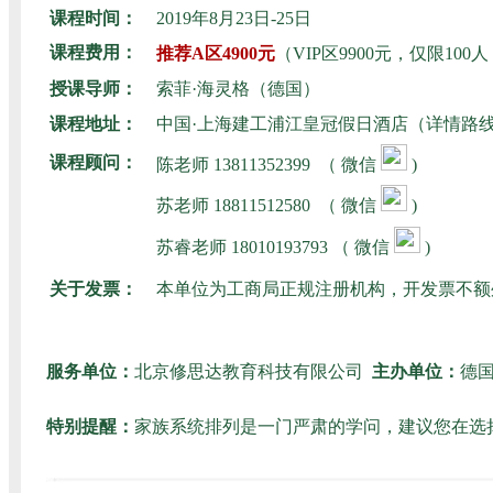
课程时间：
2019年8月23日-25日
课程费用：
推荐A区4900元
（VIP区9900元，仅限1
授课导师：
索菲·海灵格（德国）
课程地址：
中国·上海建工浦江皇冠假日酒店（详情路
课程顾问：
陈老师
1
3811352399 （ 微信
)
苏老师 18811512580
（ 微信
)
苏睿老师 180101
93793 （ 微信
)
关于发票：
本单位为工商局正规注册机构，开发票不额
服务单位：
北京修思达教育科技有限公司
主办单位：
德
特别提醒：
家族系统排列是一门严肃的学问，建议您在选