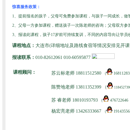
惊喜服务政策：
1、提前报名的孩子，父母可免费参加课程，与孩子一同成长，做
2、父母一方参加课程，赠送孩子一次陈老师的咨询；父母双方参加
3、报读此课程，孩子17岁前可持续复训，不同的内容导向让学员
课程地点：
大连市
(详细地址及路线食宿等情况安排见开
报读联系：
010-82612061 010-60595877
课程顾问：
苏云标老师
18811512580
（
168112
陈赞地老师
13811352399
（
118452739
苏
睿老师 18010193793
（
4767226
杨宏亮老师 13426333667
（
191435