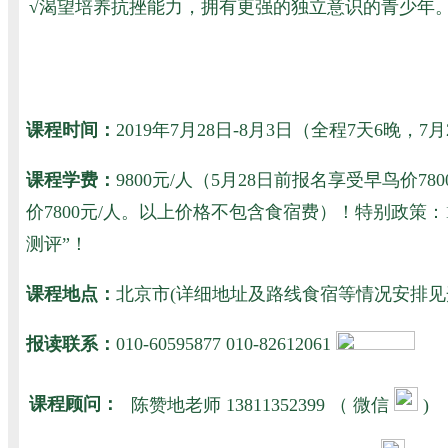
√
渴望培养抗挫能力，拥有更强的独立意识的青少年
课程时间：
2019年7月28日-8月3日（全程7天6晚
课程学费：
9800元/人（5月28日前报名享受早鸟价
价7800元/人。以上价格不包含食宿费）！特别政
测评”！
课程地点：
北京市(详细地址及路线食宿等情况安排
报读联系：
010-60595877 010-82612061
课程顾问：
陈赞地老师
13811352399 （ 微信
)