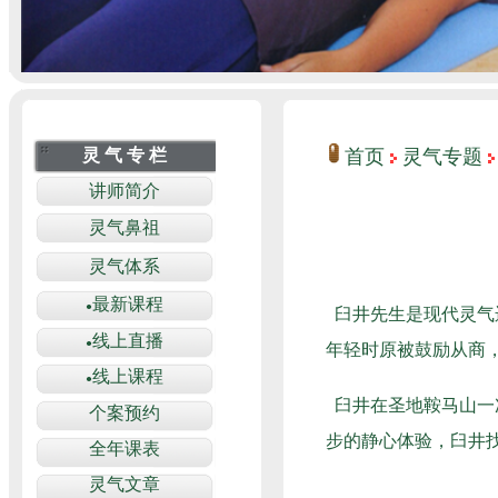
首页
灵气专题
臼井先生是现代灵气
年轻时原被鼓励从商
臼井在圣地鞍马山一
步的静心体验，臼井