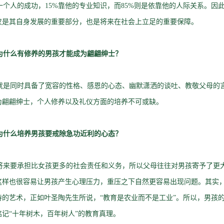
个人的成功，15%靠他的专业知识，而85%则是依靠他的人际关系。因
仅是其自身发展的重要部分，也是将来在社会上立足的重要保障。
为什么有修养的男孩才能成为翩翩绅士？
是同时具备了宽容的性格、感恩的心态、幽默潇洒的谈吐、教敬父母的言
为翩翩绅士，个人修养以及礼仪方面的培养不可或缺。
为什么培养男孩要戒除急功近利的心态？
来要承担比女孩更多的社会责任和义务，所以父母往往对男孩寄予了更
这样也很容易让男孩产生心理压力，重压之下自然更容易出现问题。其实
待的艺术，正如叶圣陶先生所说，“教育是农业而不是工业”。所以，男孩
记“十年树木，百年树人”的教育真理。