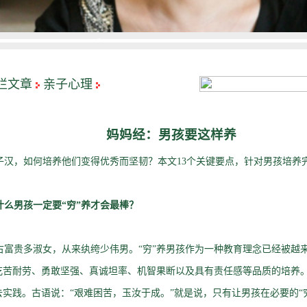
栏文章
亲子心理
妈妈经：男孩要这样养
汉，如何培养他们变得优秀而坚韧？本文13个关键要点，针对男孩培养
什么男孩一定要“穷”养才会最棒？
富贵多淑女，从来纨绔少伟男。“穷”养男孩作为一种教育理念已经被越
吃苦耐劳、勇敢坚强、真诚坦率、机智果断以及具有责任感等品质的培养。
实践。古语说：“艰难困苦，玉汝于成。”就是说，只有让男孩在必要的“穷