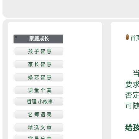
首
当
要
否
可
给