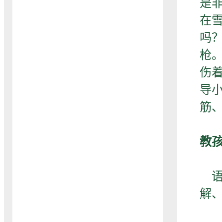
是
在
吗
枪
伤
导
筋
教
语
解