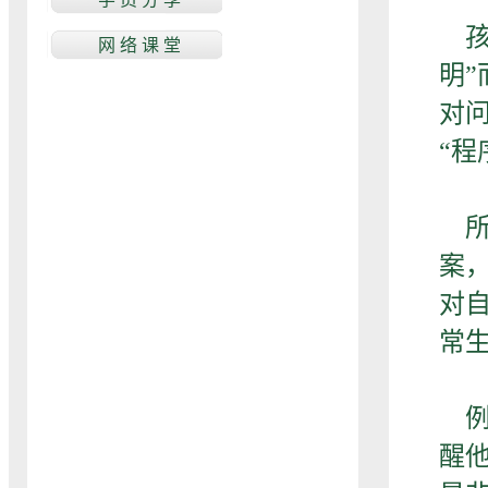
孩
明
对
“程
所
案
对
常
例
醒