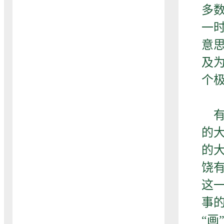
多
一
意
及
个
有
的
的
饶
这
事
“