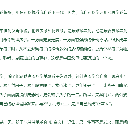
提醒，相信可以挽救我们的下一代。因为，我们可以学习用心理学的知
国的父母来说，伦理关系如何理顺，是最难解决的，也是最需要解决的
用命令管理孩子。一方面宠爱无度，一方面有强烈的长幼尊卑。很多成年
斥孩子时，从不去观察孩子的神情多么的悲伤和纠结，更甭说视孩子为独
、聆听、克服过度的自尊心，这都是中国父母需要迈过的一个坎。
，除了能帮助家长科学地跟孩子沟通外，还让家长学会自察。现在中年
，累！供房子，累！股票跌了，物价涨了，更年期来了……让孩子目睹父
孩子面前崩溃酿成悲剧，更会毁了孩子的一生。所以，关起门来，两公婆
自己的心理健康起来。再不行，找医生，先把自己治成“正常人”。
一天，孩子气冲冲地朝你喊“变态！”记住，第一件事不是发火，而是问