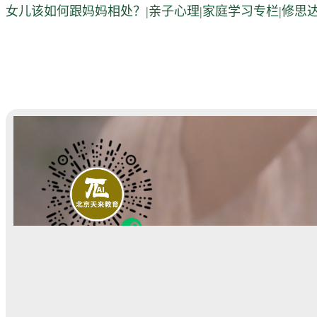
女儿该如何跟妈妈相处？|亲子心理|家庭学习专栏|修思达