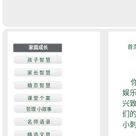
首
娱
兴
们
小