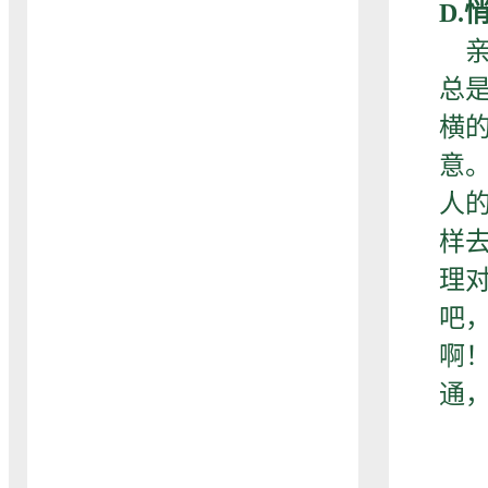
D.
亲
总
横
意
人
样
理
吧
啊
通