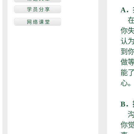
A
在
你
认
到
做
能
心
B
沟
你