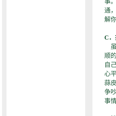
事
通
解
C
虽
顺
自
心
蒜
争
事