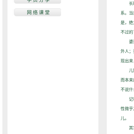
长时间
系。当
是，绝
不过的
婆婆好
外人；
现出来
儿媳好
而本来
不说什
记得在
性微乎
儿。
其实，