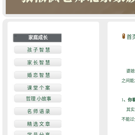
首
婆媳关
之间能
1
、你
其实，
不能过