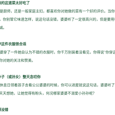
做的这道菜太好吃了
厨师，还是一般家庭主妇，都喜欢你对她做的菜有一个好的评价。当你
，你别管它味道怎样，说这句话没错，婆婆听了一定很高兴的，但是要用
诚。
穿这件衣服很合适
穿了一件她自认为不错的衣服时，你千万别装着没看见，你得说"你穿这
你对她的关注和赞美。
孙子（或孙女）整天念叨你
息日领着孩子去看公公婆婆的时候，你可以进屋就说这句话，婆婆听了
天天想她，让她觉得有盼头，何况哪家婆婆不溺爱小孙孙呢？
得没错