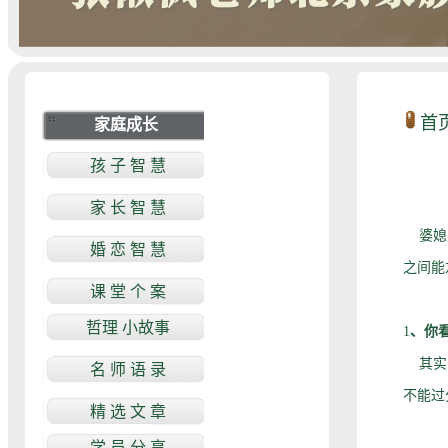
首
婆媳关
之间能
1
、你
其实，
不能过