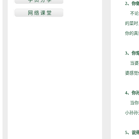
2、你
不论是
的菜时
你的真
3、你
当婆婆
婆感觉
4、你
当你休
小孙孙
5、说