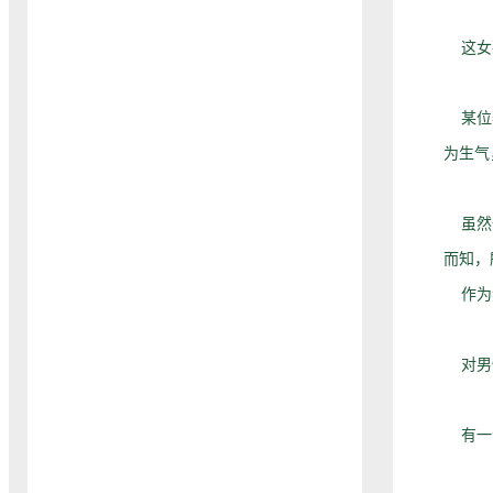
这女孩
某位著
为生气
虽然一
而知，
作为妻
对男性
有一个