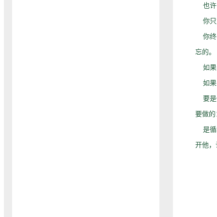
也许，
你只好
你终于
忘的。
如果没
如果没
要是你
要做的
是循着
开他，