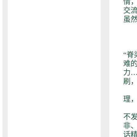
情
交
虽
男
“
难
力
刷
他
理
因
不
非
话