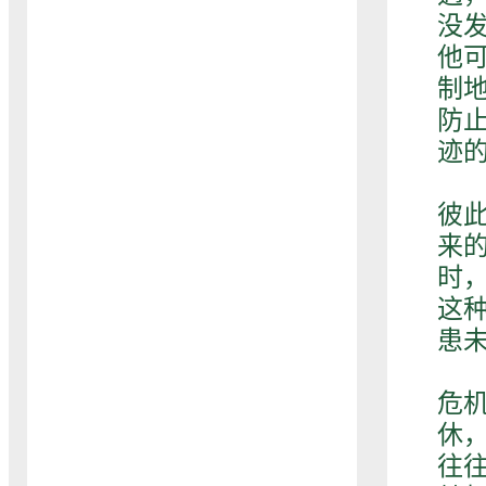
没
他
制
防
迹
在
彼
来
时
这
患
男
危
休
往