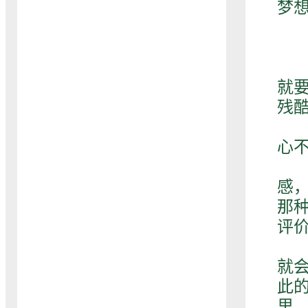
梦
与
就
残
而
心
但
感
那
评
其
就
此
里