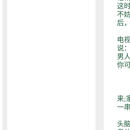
这
不
后
这
电
说
男
你
你
来
一
其
头