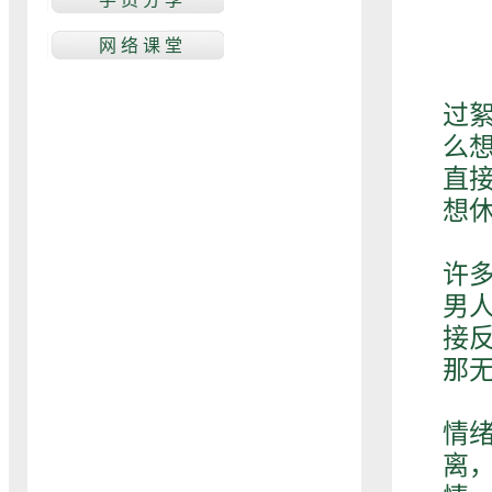
女
过
么
直
想休
然
许
男
接
那
许
情
离