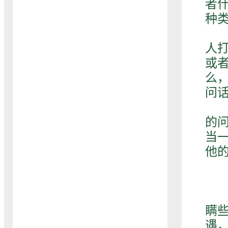
者
种
他
人
或
么
问
在
的
当
他
有
瞒
遇