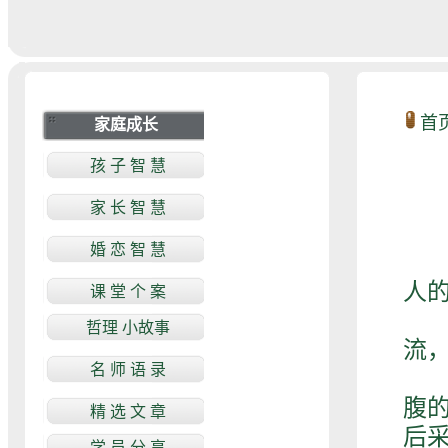
首
英
人
但
流，
其
腹
后