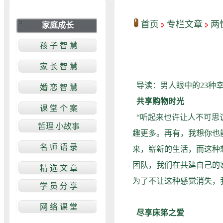
首页
专栏文章
两
导读：男人眼中的23种
共享购物时光
“听起来也许让人不可思
趣更多。再有，我想你也
来，崭新的生活，而这种
团队，我们在共建自己的
为了不让这种感觉消失，
尽享床笫之爱