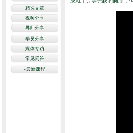
成就了完美无缺的圆满，