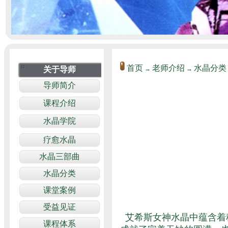
首页
老师介绍
水晶分类
→
→
艾希斯女神水晶中蕴含着