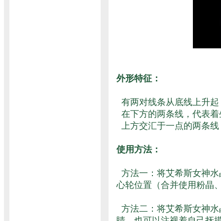
外形特征：
有两对线条从底线上升起
在下方的两条线，代表着
上方交汇于一点的两条线
使用方法：
方法一：将艾希斯女神水
心轮位置（合并使用粉晶
方法二：将艾希斯女神水
睛，也可以注视着自己抚