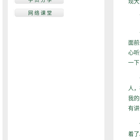
现大
下
去
面前
心听
一下
十
人，
我的
有讲
他
着了