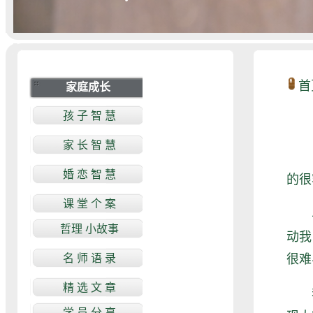
首
由
的很
与人
动我
很难
我