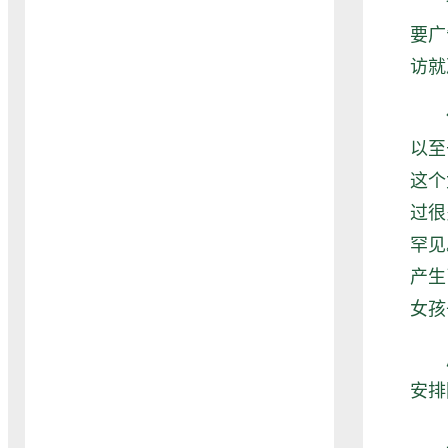
也
要广
访就
但
以至
这个
过很
罕见
产生
女孩
后
安排
上