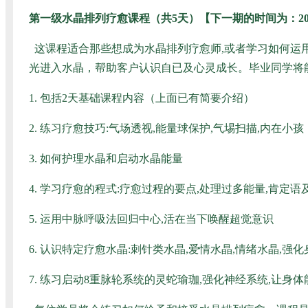
第一级水晶排列疗愈课程（共5天）
【
下一期的时间为：202
这课程适合那些想成为水晶排列疗愈师,或者学习如何运
光进入水晶，帮助客户认识自已及心灵成长。毕业同学将能
1. 包括2天基础课程内容（上面已有简要介绍）
2. 练习疗愈技巧:气场透视,能量球保护,气埸扫描,内在小孩
3. 如何护理水晶和启动水晶能量
4. 学习疗愈的程式:疗愈过程的要点,处理过多能量,肯定
5. 运用中脉呼吸法回归中心,活在当下唤醒超觉意识
6. 认识特定疗愈水晶:刺针类水晶,爱情水晶,情绪水晶,强
7. 练习启动8重脉轮系统的灵蛇瑜珈,强化神经系统,让身