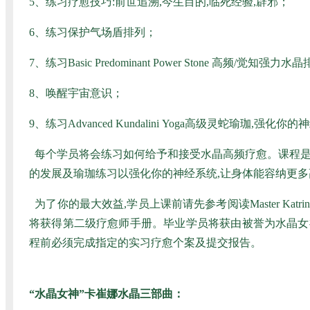
5、练习疗愈技巧:前世追溯,今生目的,临死经验,辟邪；
6、练习保护气场盾排列；
7、练习Basic Predominant Power Stone 高频/觉知强
8、唤醒宇宙意识；
9、练习Advanced Kundalini Yoga高级灵蛇瑜珈
每个学员将会练习如何给予和接受水晶高频疗愈。课程是
的发展及瑜珈练习以强化你的神经系统,让身体能容纳更
为了你的最大效益,学员上课前请先参考阅读Master Katrina Raph
将获得第二级疗愈师手册。毕业学员将获由被誉为水晶女
程前必须完成指定的实习疗愈个案及提交报告。
“水晶女神”卡崔娜水晶三部曲：