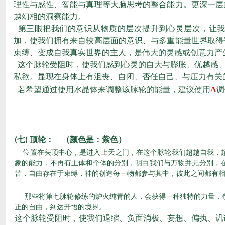
理性与感性、智能与真理等大脑思考的整合能力。更深一层
越幻相的洞察能力。
第三眼把我们的意识从物质的层次提升到心灵层次，让
加，使我们拥有来自较高层面的意识、与多重能量世界取得
束缚、变成自我真实世界的主人，是伟大的灵感或创意力产
这个脉轮受阻时，使我们感到心灵的自大与膨胀、优越感
私欲。显现在身体上有沮丧、自闭、否任自己、与压力有关
若希望通过使用水晶钵来调整该脉轮的能量，建议使用
A
调
七
顶轮： （颜色是：紫色）
(
)
位置在头顶中心，是进入上天之门，在这个脉轮我们超越自我，
象的能力，不再有主体和个体的分别，明白我们与万物并无分别，
苦，自由存在于束缚，神的创造每一物都参与其中，彼此之间都有
那些将第七脉轮修练的炉火纯青的人，会获得一种独特的力量，
正的自由，到达开悟的境界。
这个脉轮受阻时，使我们退缩、负面消极、妄想、偏执、讥