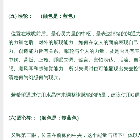
(
五
)
喉轮： （颜色是：蓝色）
位置在喉咙前后。是心灵力量的中枢，是表达情绪的沟通
的力量之后，对外的展现能力，如何在众人的面前表现自己
力、创造能力皆有关系。
喉轮与个人的力量，及是否具有表
中伤、背叛、上瘾、睡眠失调、谎言、害怕表达、聒噪、自
眼、顺风耳和超知觉能力。所以失调时也可能显现出失去控
清楚何为幻想何为现实。
若希望通过使用水晶钵来调整该脉轮的能量，建议使用G调
六
眉心轮：（颜色是：靛蓝色）
(
)
又称第三眼，位置在前额的中央，这个能量与脑下垂体以