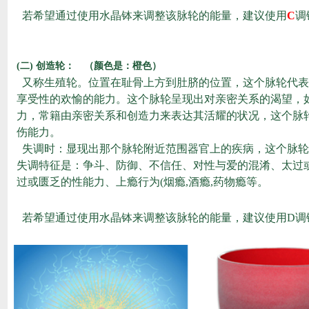
若希望通过使用水晶钵来调整该脉轮的能量，建议使用
C
调
(
二
)
创造轮： （颜色是：橙色）
又称生殖轮。位置在耻骨上方到肚脐的位置，这个脉轮代表
享受性的欢愉的能力。这个脉轮呈现出对亲密关系的渴望，
力，常籍由亲密关系和创造力来表达其活耀的状况，这个脉
伤能力。
失调时：显现出那个脉轮附近范围器官上的疾病，这个脉轮
失调特征是：争斗、防御、不信任、对性与爱的混淆、太过
过或匮乏的性能力、上瘾行为
(烟瘾,酒瘾,药物瘾等。
若希望通过使用水晶钵来调整该脉轮的能量，建议使用D调