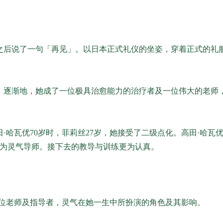
之后说了一句「再见」。以日本正式礼仪的坐姿，穿着正式的礼
。逐渐地，她成了一位极具治愈能力的治疗者及一位伟大的老师
当高田·哈瓦优70岁时，菲莉丝27岁，她接受了二级点化。高田·哈瓦
成为灵气导师。接下去的教导与训练更为认真。
一位老师及指导者，灵气在她一生中所扮演的角色及其影响。