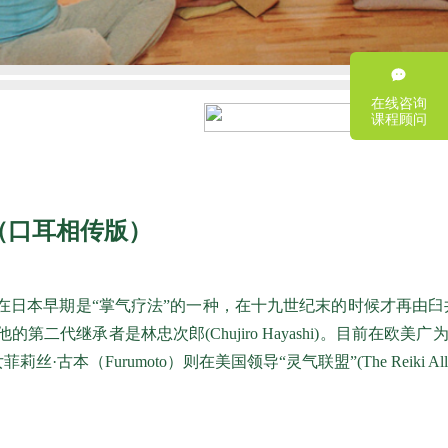
在线咨询
课程顾问
（口耳相传版）
日本早期是“掌气疗法”的一种，在十九世纪末的时候才再由
臼井
的第二代继承者是林忠次郎(Chujiro Hayashi)。目前在欧
本（Furumoto）则在美国领导“灵气联盟”(The Reiki Allia