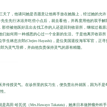
三天了，他请问她是否愿意让他将手放在她脸上，经过她的允许
井先生先行沐浴并吃些小点后，就去看他，并再度用他的双手解
，那些被他医好且出去找工作的人还是回到收容所，继续过着原
他们如何用一种感恩的心过一个全新的生活。于是他离开收容所
郎(Chrjiro Hayashi)，是位美国退役海军军官，正
次郎为灵气导师，并由他负责保持灵气的原有精髓。
医并传授灵气。在诊所里的实习生，便负责出外就医，因为不是
整性。
哈瓦优（Mrs.Hawayo Takatata)，她来日本做肿瘤外