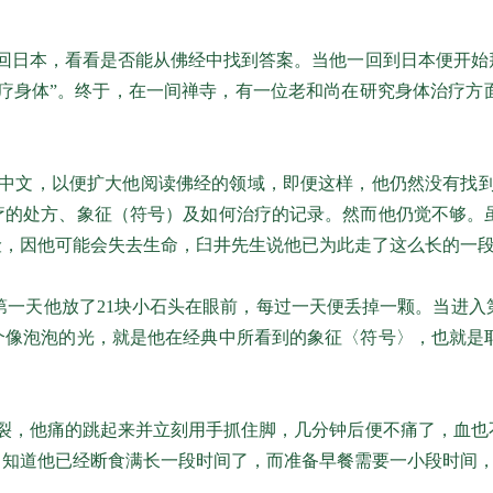
回日本，看看是否能从佛经中找到答案。当他一回到日本便开始
治疗身体”。终于，在一间禅寺，有一位老和尚在研究身体治疗方
中文，以便扩大他阅读佛经的领域，即便这样，他仍然没有找到
疗的处方、象征（符号）及如何治疗的记录。然而他仍觉不够。
险，因他可能会失去生命，臼井先生说他已为此走了这么长的一
第一天他放了21块小石头在眼前，每过一天便丢掉一颗。当进入
个像泡泡的光，就是他在经典中所看到的象征〈符号〉，也就是
裂，他痛的跳起来并立刻用手抓住脚，几分钟后便不痛了，血也
，知道他已经断食满长一段时间了，而准备早餐需要一小段时间