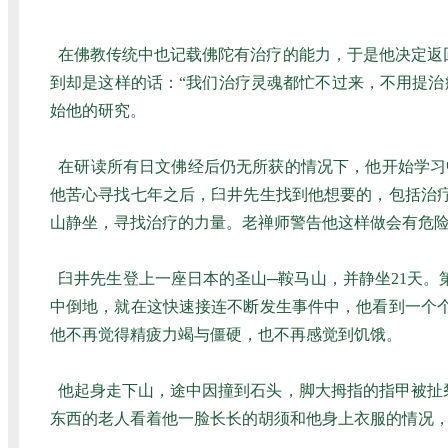
在佛教传统中也记载佛陀有治疗的能力，于是他决定返
到却是这样的话：“我们治疗灵魂都忙不过来，不用提
始他的研究。
在研读所有日文佛经后仍无所获的情况下，他开始学习
他苦心寻找七年之后，臼井先生找到他想要的，包括治
山静坐，寻找治疗的力量。老禅师警告他这样做会有危
臼井先生登上一座日本的圣山─鞍马山，并静坐21天。
中倒地，就在这快速接连不断发生事件中，他看到一个
他不再觉得精疲力竭与僵硬，也不再感觉到饥饿。
他起身走下山，途中因撞到石头，脚大拇指的指甲被扯
东西的老人看着他一脸长长的胡须和他身上衣服的情况