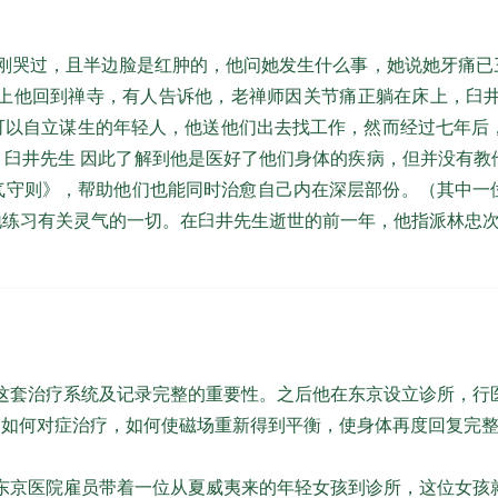
刚哭过，且半边脸是红肿的，他问她发生什么事，她说她牙痛已
晚上他回到禅寺，有人告诉他，老禅师因关节痛正躺在床上，臼
可以自立谋生的年轻人，他送他们出去找工作，然而经过七年后
，臼井先生 因此了解到他是医好了他们身体的疾病，但并没有教
》，帮助他们也能同时治愈自己内在深层部份。（其中一位学生林忠次
地练习有关灵气的一切。在臼井先生逝世的前一年，他指派林忠
这套治疗系统及记录完整的重要性。之后他在东京设立诊所，行
是如何对症治疗，如何使磁场重新得到平衡，使身体再度回复完
东京医院雇员带着一位从夏威夷来的年轻女孩到诊所，这位女孩就是高田·