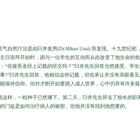
灵气自然疗法是由
臼井瓮男
(Dr.Mikao Usui) 所发现。十
主日崇拜开始时，因与一位学生的互动而从此改变了他生命的焦
：“你接受圣经上记载的经文吗？”臼井先生回答当然接受。学
事?”臼井先生回答，他相信这些记载，但也承认并没有亲眼看
能保持信仰。但对才刚开始要踏入成人世界，心中仍存有许多疑
这样，一粒种子已然播下。第二天，臼井先生辞去了校长的职
的门徒是如何治疗病人的秘密。但他并没有找到他想要的。