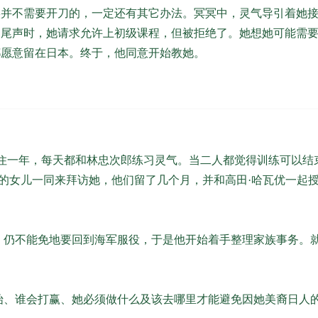
并不需要开刀的，一定还有其它办法。冥冥中，灵气导引着她接
近尾声时，她请求允许上初级课程，但被拒绝了。她想她可能需
都愿意留在日本。终于，他同意开始教她。
住一年，每天都和林忠次郎练习灵气。当二人都觉得训练可以结
女儿一同来拜访她，他们留了几个月，并和高田·哈瓦优一起授课
仍不能免地要回到海军服役，于是他开始着手整理家族事务。就
、谁会打赢、她必须做什么及该去哪里才能避免因她美裔日人