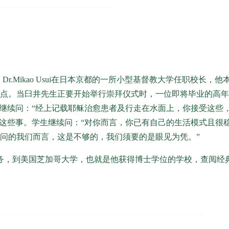
九世纪初，Dr.Mikao Usui在日本京都的一所小型基督教大学任职校
点。当臼井先生正要开始举行崇拜仪式时，一位即将毕业的高年
生继续问：“经上记载耶稣治愈患者及行走在水面上，你接受这些
见这些事。学生继续问：“对你而言，你已有自己的生活模式且很
问的我们而言，这是不够的，我们须要的是眼见为凭。”
务，到美国芝加哥大学，也就是他获得博士学位的学校，查阅经