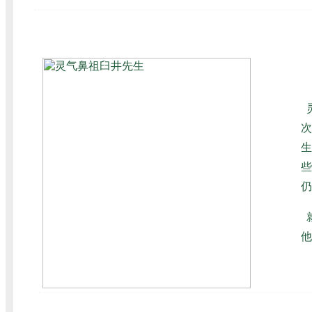
次
生
些
仍
就
他