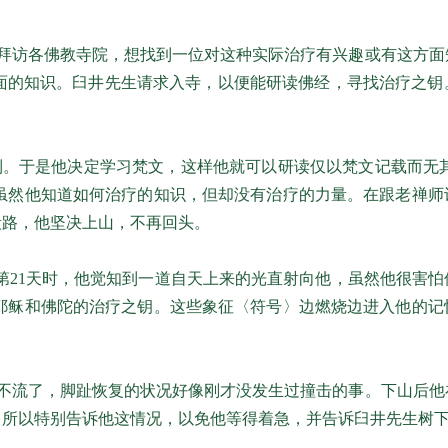
拜访各佛教寺院，想找到一位对这种实际治疗有兴趣或有这方面
面的知识。臼井先生请求入寺，以便能研读佛经，寻找治疗之钥
。于是他决定学习梵文，这样他就可以研读仅以梵文记载而无其
虽然他知道如何治疗的知识，但却没有治疗的力量。在跟老禅师
段路，他坚决上山，不再回头。
第21天时，他觉知到一道自天上来的光直射向他，虽然他很害
耶稣和佛陀的治疗之钥。这些象征〈符号〉边燃烧边进入他的记
不流了，脚趾恢复的状况好像刚才没发生过撞击的事。下山后他
，所以特别告诉他这情况，以免他等得着急，并告诉臼井先生树