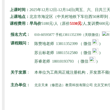
上课时间：
2025年12月12日-12月14日(周五、六、日
上课地点：
北京市海淀区（中关村地铁下车往西50米即
课程费用：早鸟价
5180元/人（原价
5330元
/人,复训费60
报名方式：
010-60595877 手机13811352399（关联微信）
课程顾问：
陈赞地老师
13811352399 （ 微信
)
苏云标老师
18811512580
（ 微信
)
苏睿老师
18010193793
（ 微信
)
关于发票
：
本单位为工商局正规注册机构，开发票不额
主办单位：
北京天来（修思达）教育科技有限公司 北京艾米