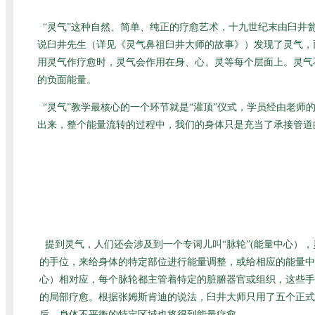
“灵气”这种自然、简单、纯正的疗愈艺术，十九世纪末由臼
说臼井先生（详见
《灵气鼻祖臼井大师的故事》
）发现了灵气，
用灵气作疗愈时，灵气会作用在身、心、灵等每个层面上。灵气
的负面能量。
“灵气”教学最核心的一个环节就是“灌顶”仪式，学员经由老
出来，整个能量流转的过程中，我们的身体只是充当了承接管道
提到灵气，人们还会涉及到一个专词儿叫“脉轮”(能量中心）
的手位，来给身体的特定部位进行能量调整，或给相应的能量中
心）相对应，每个脉轮都主管着特定的脏腑器官或组织，这些手
的局部疗愈。根据张姆斯肯迪的说法，臼井大师只用了五个正式
后，身体不平衡的特定区域也将得到能量疗愈。