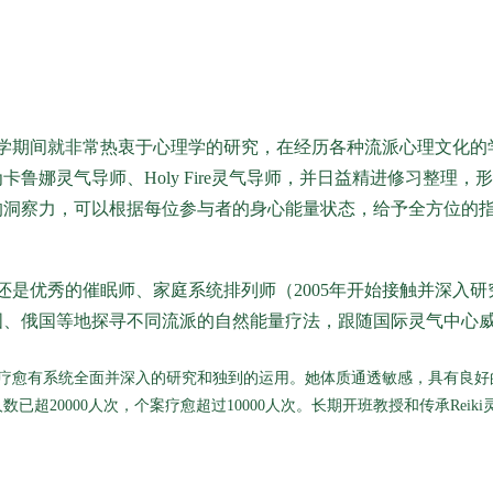
）
学期间就非常热衷于心理学的研究，在经历各种流派心理文化的
卡鲁娜灵气导师、Holy Fire灵气导师，并日益精进修习整
的洞察力，可以根据每位参与者的身心能量状态，给予全方位的
还是优秀的催眠师、家庭系统排列师（2005年开始接触并深入
、俄国等地探寻不同流派的自然能量疗法，跟随国际灵气中心威廉老
疗愈有系统全面并深入的研究和独到的运用。她体质通透敏感，具有良好
已超20000人次，个案疗愈超过10000人次。长期开班教授和传承Reiki