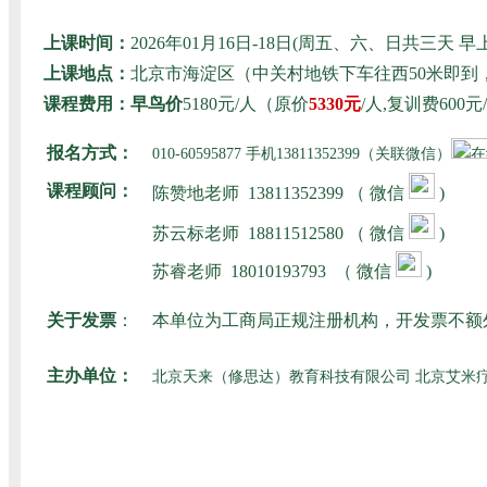
上课时间：
2026年01月16日-18日(周五、六、日共三
上课地点：
北京市海淀区（中关村地铁下车往西50米即
课程费用：早鸟价
5180元/人（原价
5330元
/人,复训费60
报名方式：
010-60595877 手机13811352399（关联微信）
课程顾问：
陈赞地老师
13811352399 （ 微信
)
苏云标老师
18811512580
（ 微信
)
苏睿老师
18010193793
（ 微信
)
关于发票
：
本单位为工商局正规注册机构，开发票不额
主办单位：
北京天来（修思达）教育科技有限公司 北京艾米