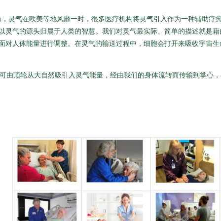
前，灵气在欧美等地风靡一时，很多医疗机构将灵气引入作为一种辅助疗
以灵气的源头归属于人类的智慧。我们对灵气最实际、简单的描述就是藉
面对人体能量进行调整。在灵气的输送过程中，细胞会打开来吸收宇宙生
样即可由顶轮从大自然吸引入灵气能量，经由我们的身体流转而传输到掌心