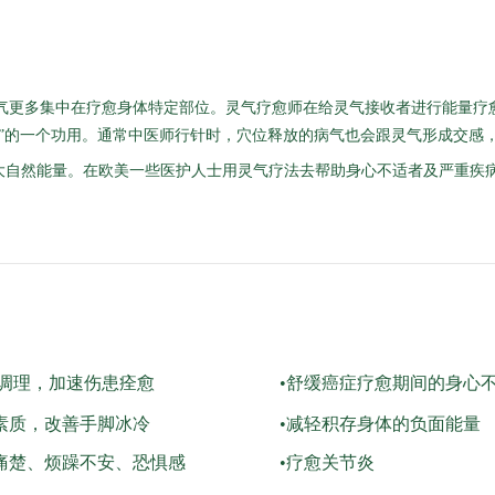
气更多集中在疗愈身体特定部位。灵气疗愈师在给灵气接收者进行能量疗愈
酷”的一个功用。通常中医师行针时，穴位释放的病气也会跟灵气形成交感
大自然能量。在欧美一些医护人士用灵气疗法去帮助身心不适者及严重疾
后调理，加速伤患痊愈
•舒缓癌症疗愈期间的身心
素质，改善手脚冰冷
•减轻积存身体的负面能量
痛楚、烦躁不安、恐惧感
•疗愈关节炎