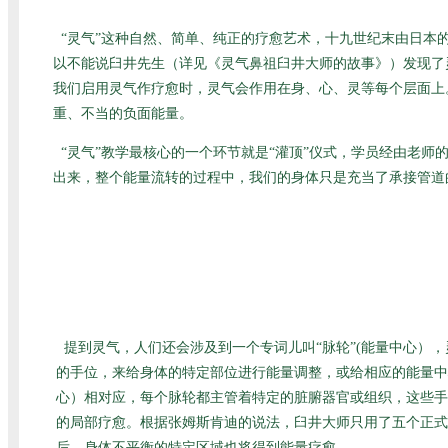
“灵气”这种自然、简单、纯正的疗愈艺术，十九世纪末由日
以不能说臼井先生（详见
《灵气鼻祖臼井大师的故事》
）发现了
我们启用灵气作疗愈时，灵气会作用在身、心、灵等每个层面上
重、不当的负面能量。
“灵气”教学最核心的一个环节就是“灌顶”仪式，学员经由老
出来，整个能量流转的过程中，我们的身体只是充当了承接管道
提到灵气，人们还会涉及到一个专词儿叫“脉轮”(能量中心）
的手位，来给身体的特定部位进行能量调整，或给相应的能量中
心）相对应，每个脉轮都主管着特定的脏腑器官或组织，这些手
的局部疗愈。根据张姆斯肯迪的说法，臼井大师只用了五个正式
后，身体不平衡的特定区域也将得到能量疗愈。