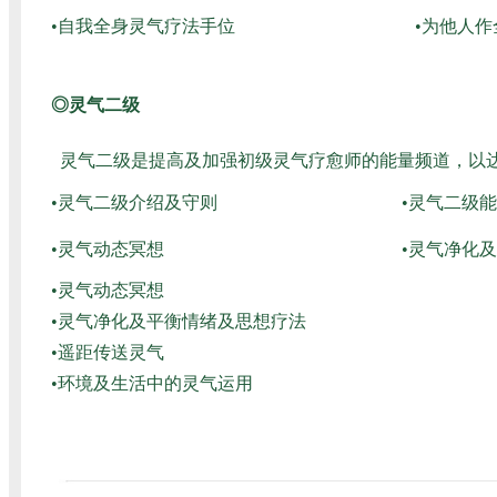
•自我全身灵气疗法手位
•为他人
◎灵气二级
灵气二级是提高及加强初级灵气疗愈师的能量频道，以
•灵气二级介绍及守则
•灵气二级
•灵气动态冥想
•灵气净化
•灵气动态冥想
•灵气净化及平衡情绪及思想疗法
•遥距传送灵气
•环境及生活中的灵气运用