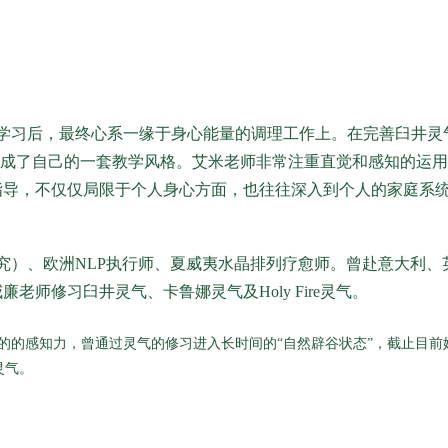
学习后，最终心系一缘于身心能量的调理工作上。在完善臼井灵
理，形成了自己的一套教学风格。艾米老师非常注重直觉和感知的运
指导，不仅仅局限于个人身心方面，也往往深入到个人的家庭系
研究）、欧洲NLP执行师、夏威夷水晶排列疗愈师。曾赴意大利、
师修习臼井灵气、卡鲁娜灵气及Holy Fire灵气。
的的感知力，曾通过灵气的修习进入长时间的“自然辟谷状态”，截止目前
灵气。