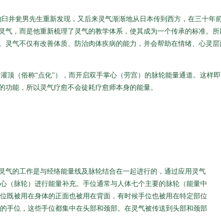
本的臼井瓮男先生重新发现，又后来灵气渐渐地从日本传到西方，在三十年
灵气，而是他重新梳理了灵气的教学体系，使其成为一个传承的标准。所
。灵气不仅有改善体质、防治肉体疾病的能力，并会帮助在情绪、心灵层
师的灌顶（俗称“点化”），而开启双手掌心（劳宫）的脉轮能量通道。这
的功能，所以灵气疗愈不会徒耗疗愈师本身的能量。
，灵气的工作是与经络能量线及脉轮结合在一起进行的，通过应用灵气
心（脉轮）进行能量补充。手位通常与人体七个主要的脉轮（能量中
位既被用在身体的正面也被用在背面，有时候手位也被用在特定部位
的手位，这些手位都集中在头部和颈部。在灵气被传送到头部和颈部