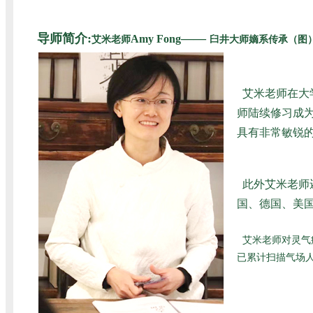
导师简介:
——
Amy Fong
艾米老师
臼井大师嫡系传承（图
艾米老师在大
师陆续修习成为
具有非常敏锐
此外艾米老师
国、德国、美国
艾米老师对灵气
已累计扫描气场人数